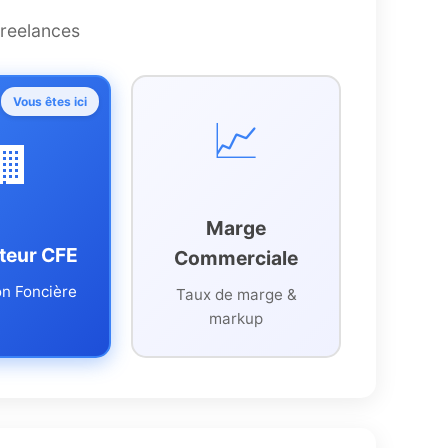
freelances
Vous êtes ici
📈
🏢
Marge
teur CFE
Commerciale
on Foncière
Taux de marge &
markup