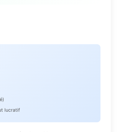
é)
t lucratif