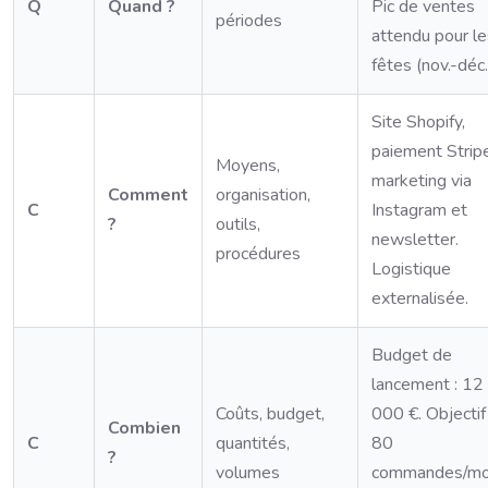
Q
Quand ?
Pic de ventes
périodes
attendu pour le
fêtes (nov.-déc.
Site Shopify,
paiement Stripe
Moyens,
marketing via
Comment
organisation,
C
Instagram et
?
outils,
newsletter.
procédures
Logistique
externalisée.
Budget de
lancement : 12
Coûts, budget,
000 €. Objectif 
Combien
C
quantités,
80
?
volumes
commandes/mo