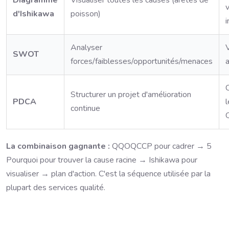
Diagramme
Visualiser toutes les causes (arêtes de
d'Ishikawa
poisson)
i
Analyser
V
SWOT
forces/faiblesses/opportunités/menaces
Structurer un projet d'amélioration
PDCA
l
continue
La combinaison gagnante :
QQOQCCP pour cadrer → 5
Pourquoi pour trouver la cause racine → Ishikawa pour
visualiser → plan d'action. C'est la séquence utilisée par la
plupart des services qualité.