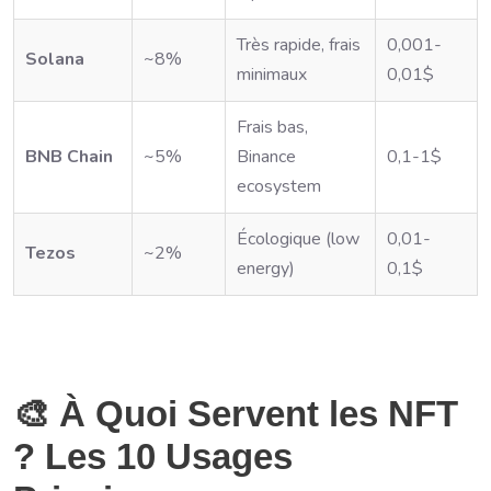
Très rapide, frais
0,001-
Solana
~8%
minimaux
0,01$
Frais bas,
BNB Chain
~5%
Binance
0,1-1$
ecosystem
Écologique (low
0,01-
Tezos
~2%
energy)
0,1$
🎨 À Quoi Servent les NFT
? Les 10 Usages