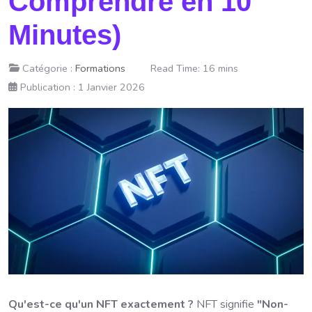
Comprendre en 10
Minutes)
Catégorie :
Formations
Read Time: 16 mins
Publication : 1 Janvier 2026
Qu'est-ce qu'un NFT exactement ?
NFT signifie
"Non-