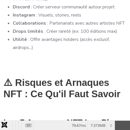
Discord
: Créer serveur communauté autour projet
Instagram
: Visuels, stories, reels
Collaborations
: Partenariats avec autres artistes NFT
Drops limités
: Créer rareté (ex: 100 éditions max)
Utilité
: Offrir avantages holders (accès exclusif,
airdrops...)
⚠️ Risques et Arnaques
NFT : Ce Qu'il Faut Savoir
Les 7 Arnaques NFT Les Plus
79.67ms
7.373MB
37