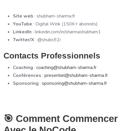
Site web
: shubham-sharma.fr
YouTube
: Digital Wink (150K+ abonnés)
LinkedIn
: linkedin.com/in/sharmashubham1
Twitter/X
: @shubs92i
Contacts Professionnels
Coaching
:
coaching@shubham-sharma.fr
Conférences
:
presentiel@shubham-sharma.fr
Sponsoring
:
sponsoring@shubham-sharma.fr
🎯 Comment Commencer
Avec le NoCode