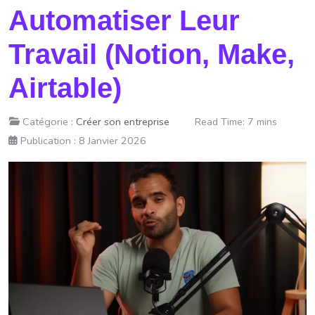
Automatiser Leur
Travail (Notion, Make,
Airtable)
Catégorie :
Créer son entreprise
Read Time: 7 mins
Publication : 8 Janvier 2026