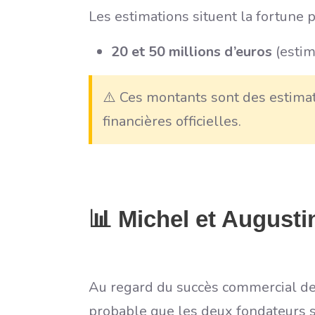
Les estimations situent la fortune p
20 et 50 millions d’euros
(estim
⚠️ Ces montants sont des estimati
financières officielles.
📊 Michel et Augustin
Au regard du succès commercial de l
probable que les deux fondateurs s