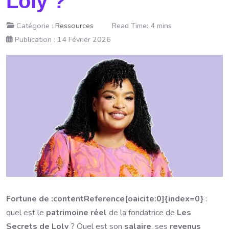
Loly ?
Catégorie :
Ressources
Read Time: 4 mins
Publication : 14 Février 2026
Fortune de :contentReference[oaicite:0]{index=0}
:
quel est le
patrimoine réel
de la fondatrice de
Les
Secrets de Loly
? Quel est son
salaire
, ses
revenus