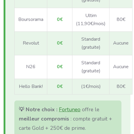
(gratuite)
Ultim
Boursorama
0€
80€
(11,90€/mois)
Standard
Revolut
0€
Aucune
(gratuite)
Standard
N26
0€
Aucune
(gratuite)
Hello Bank!
0€
(1€/mois)
80€
💡 Notre choix :
Fortuneo
offre le
meilleur compromis
: compte gratuit +
carte Gold + 250€ de prime.