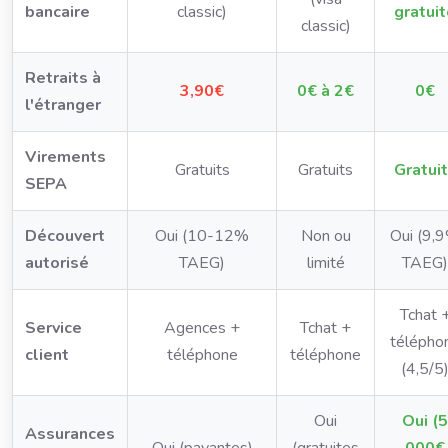
bancaire
classic)
gratui
classic)
Retraits à
3,90€
0€ à 2€
0€
l'étranger
Virements
Gratuits
Gratuits
Gratui
SEPA
Découvert
Oui (10-12%
Non ou
Oui (9,
autorisé
TAEG)
limité
TAEG)
Tchat 
Service
Agences +
Tchat +
télépho
client
téléphone
téléphone
(4,5/5
Oui
Oui (5
Assurances