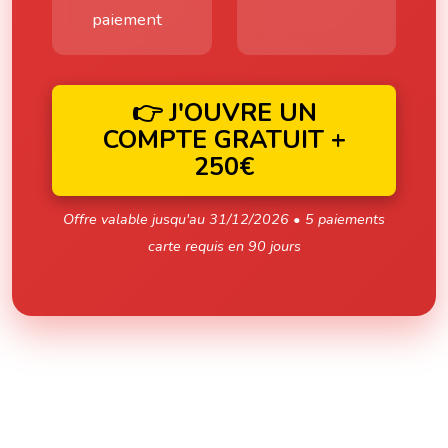
paiement
👉 J'OUVRE UN
COMPTE GRATUIT +
250€
Offre valable jusqu'au 31/12/2026 • 5 paiements
carte requis en 90 jours