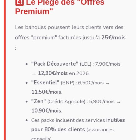
4️⃣ Le Piège des "Offres
Premium"
Les banques poussent leurs clients vers des
offres "premium" facturées jusqu'à
25€/mois
:
"Pack Découverte"
(LCL) : 7,90€/mois
→
12,90€/mois
en 2026.
"Essentiel"
(BNP) : 6,50€/mois →
11,50€/mois
.
"Zen"
(Crédit Agricole) : 5,90€/mois →
10,90€/mois
.
Ces packs incluent des services
inutiles
pour 80% des clients
(assurances,
conseils).