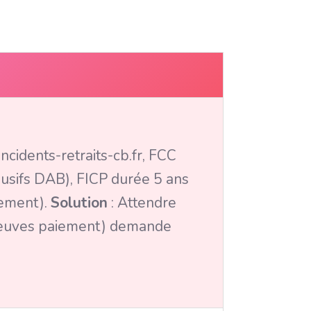
cidents-retraits-cb.fr, FCC
busifs DAB), FICP durée 5 ans
tement).
Solution
: Attendre
preuves paiement) demande