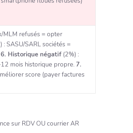
s smartphone floues refusées)
x/MLM refusés = opter
 : SASU/SARL sociétés =
.
6. Historique négatif
(2%) :
-12 mois historique propre.
7.
méliorer score (payer factures
nce sur RDV OU courrier AR