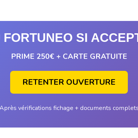
 FORTUNEO SI ACCEP
PRIME 250€ + CARTE GRATUITE
RETENTER OUVERTURE
Après vérifications fichage + documents complet