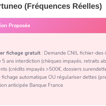
rtuneo (Fréquences Réelles)
tion Proposée
ier fichage gratuit
: Demande CNIL fichier-des-in
 5 ans interdiction (chèques impayés, retraits a
ents (crédits impayés >500€, dossiers surendet
 fichage automatique OU régulariser dettes (
tion anticipée Banque France