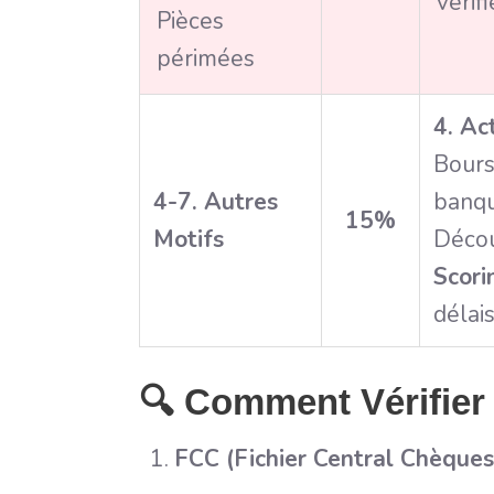
vérifi
Pièces
périmées
4. Ac
Bours
4-7. Autres
banqu
15%
Motifs
Décou
Scori
délais
🔍 Comment Vérifier
FCC (Fichier Central Chèques