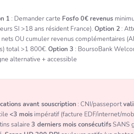
on 1
: Demander carte
Fosfo 0€ revenus
minimu
urs SI >18 ans résident France).
Option 2
: At
nets OU cumuler revenus complémentaires (APL
s) total >1 800€.
Option 3
: BoursoBank Welco
ne alternative + accessible
ications avant souscription
: CNI/passeport
val
cile
<3 mois
impératif (facture EDF/internet/mobi
tins salaire
3 derniers mois consécutifs
SANS ga