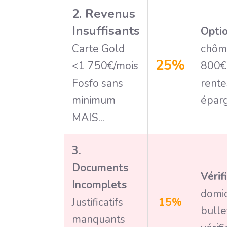
2. Revenus
Insuffisants
Opti
Carte Gold
chôme
25%
<1 750€/mois
800€ 
Fosfo sans
rente
minimum
éparg
MAIS...
3.
Documents
Vérif
Incomplets
domi
Justificatifs
15%
bulle
manquants