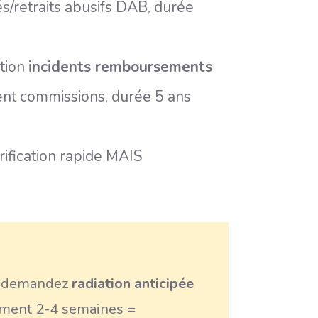
/retraits abusifs DAB, durée
ation
incidents remboursements
nt commissions, durée 5 ans
érification rapide MAIS
), demandez
radiation anticipée
tement 2-4 semaines =