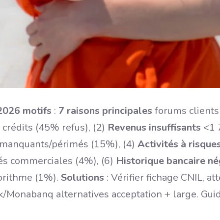
2026 motifs
:
7 raisons principales
forums clients 
 crédits (45% refus), (2)
Revenus insuffisants
<1 7
fs manquants/périmés (15%), (4)
Activités à risque
és commerciales (4%), (6)
Historique bancaire né
rithme (1%).
Solutions
: Vérifier fichage CNIL, at
/Monabanq alternatives acceptation + large. Gui