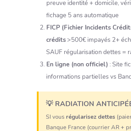
preuve identité + domicile, véri
fichage 5 ans automatique
FICP (Fichier Incidents Crédit
crédits
>500€ impayés 2+ éché
SAUF régularisation dettes = r
En ligne (non officiel)
: Site f
informations partielles vs Ban
💡 RADIATION ANTICIPÉ
SI vous
régularisez dettes
(paie
Banque France (courrier AR + p