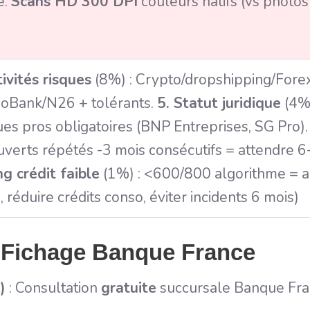
é.
Scans HD 300 DPI
couleurs natifs (vs photo
tivités risques
(8%) : Crypto/dropshipping/Fore
oBank/N26 + tolérants.
5. Statut juridique
(4%)
es pros obligatoires (BNP Entreprises, SG Pro)
verts répétés -3 mois consécutifs = attendre 6
ng crédit faible
(1%) : <600/800 algorithme = a
, réduire crédits conso, éviter incidents 6 mois)
 Fichage Banque France
)
: Consultation
gratuite
succursale Banque Fra