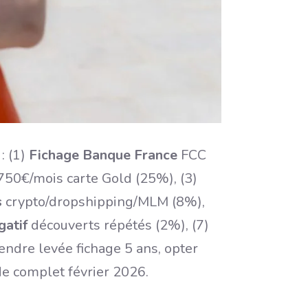
: (1)
Fichage Banque France
FCC
50€/mois carte Gold (25%), (3)
s
crypto/dropshipping/MLM (8%),
gatif
découverts répétés (2%), (7)
tendre levée fichage 5 ans, opter
de complet février 2026.