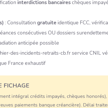
fication
interdictions bancaires
chèques impayés
s)
: Consultation
gratuite
identique FCC, vérific
ances consécutives OU dossiers surendetteme
adiation anticipée possible
ichier-des-incidents-retraits-cb.fr service CNIL v
que France exhaustif
E FICHAGE
ment intégral crédits impayés, chèques honorés
reuves paiements banque créancière). Délai trai