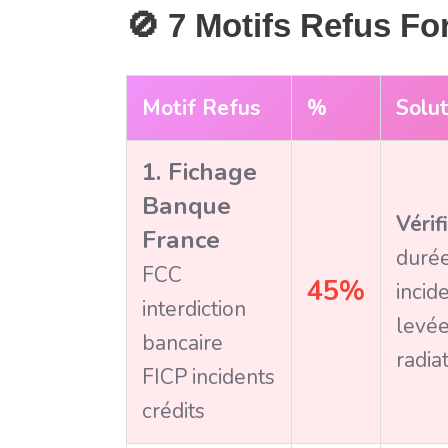
🚫 7 Motifs Refus Fo
Motif Refus
%
Solu
1. Fichage
Banque
Vérif
France
durée
FCC
45%
incid
interdiction
levée
bancaire
radia
FICP incidents
crédits