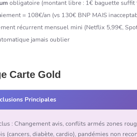
mum
obligatoire (montant libre : 1€ baguette suffi
aiement = 108€/an (vs 130€ BNP MAIS inacceptabl
ent récurrent mensuel mini (Netflix 5,99€, Spoti
utomatique jamais oublier
e Carte Gold
clusions Principales
clus : Changement avis, conflits armés zones rou
is (cancers, diabète, cardio), pandémies non re