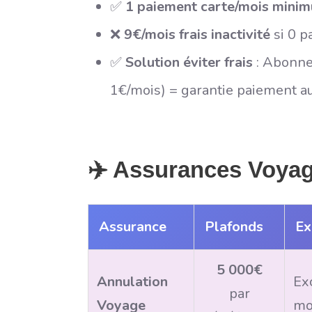
✅
1 paiement carte/mois mini
❌
9€/mois frais inactivité
si 0 p
✅
Solution éviter frais
: Abonnem
1€/mois) = garantie paiement a
✈️ Assurances Voyag
Assurance
Plafonds
Ex
5 000€
Annulation
Ex
par
Voyage
mo