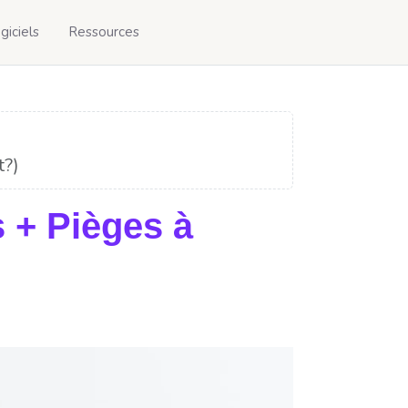
giciels
Ressources
t?)
s + Pièges à