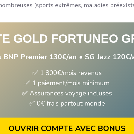
nombreuses (sports extrêmes, maladies préexista
TE GOLD FORTUNEO G
s BNP Premier 130€/an • SG Jazz 120€/
✅ 1 800€/mois revenus
✅ 1 paiement/mois minimum
✅ Assurances voyage incluses
✅ 0€ frais partout monde
OUVRIR COMPTE AVEC BONUS