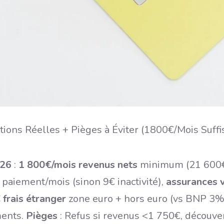
026
:
1 800€/mois revenus nets
minimum (21 600€
1 paiement/mois (sinon 9€ inactivité),
assurances 
 frais étranger
zone euro + hors euro (vs BNP 3%
ments.
Pièges
: Refus si revenus <1 750€, découver