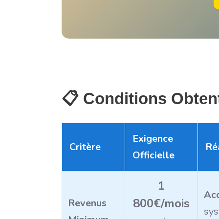
📋 Conditions Obten
Exigence
Critère
Ré
Officielle
1
Acc
800€/mois
Revenus
sys