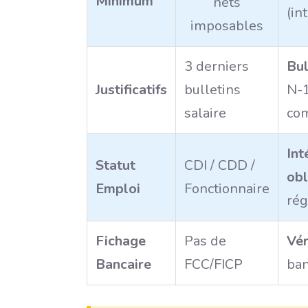
Minimum
nets
(in
imposables
3 derniers
Bul
Justificatifs
bulletins
N-1
salaire
co
Int
Statut
CDI / CDD /
obl
Emploi
Fonctionnaire
rég
Fichage
Pas de
Vér
Bancaire
FCC/FICP
ban