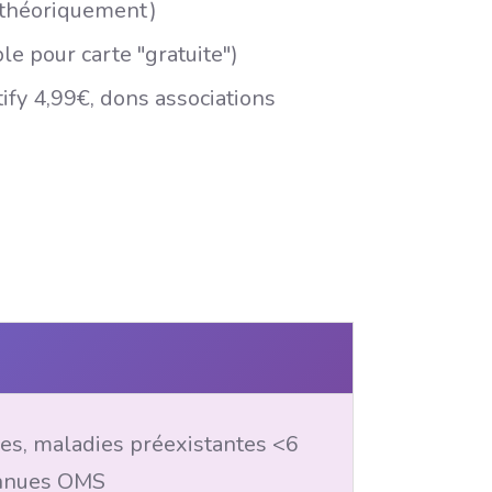
t théoriquement)
e pour carte "gratuite")
fy 4,99€, dons associations
ges, maladies préexistantes <6
connues OMS