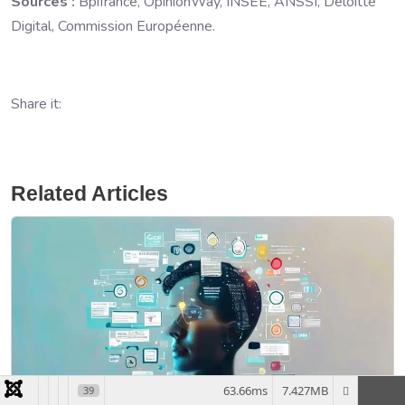
Sources :
Bpifrance, OpinionWay, INSEE, ANSSI, Deloitte
Digital, Commission Européenne.
Share it:
Related Articles
63.66ms
7.427MB
39