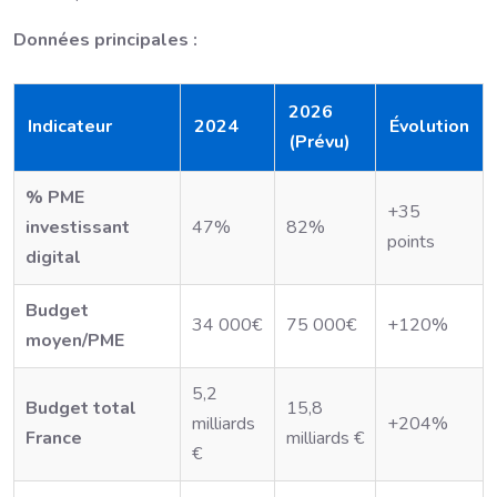
Données principales :
2026
Indicateur
2024
Évolution
(Prévu)
% PME
+35
investissant
47%
82%
points
digital
Budget
34 000€
75 000€
+120%
moyen/PME
5,2
Budget total
15,8
milliards
+204%
France
milliards €
€