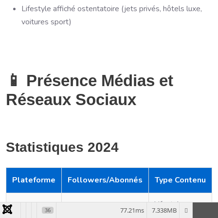
Lifestyle affiché ostentatoire (jets privés, hôtels luxe,
voitures sport)
📱 Présence Médias et
Réseaux Sociaux
Statistiques 2024
Plateforme
Followers/Abonnés
Type Contenu
Lifestyle
77.21ms
7.338MB
36
entrepreneur,